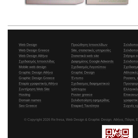
Web Design
Προώθηση Ιστοσελίδων
Σελιδοπο
Web Design Greece
Site, στατιστικές υπηρεσίες
Σελιδοπο
Web Design Αθήνα
Στατιστικά web site
Στήσιμο ε
Σχεδιασμός Ιστοσελίδας
Διαφημίσεις Google Adwords
Σελιδοπο
Μobile web design
Σχεδιασμός Λογοτύπου
Σχεδιασμ
Graphic Design Αθήνα
Graphic Design
Αθλητικές
Graphic Design Greece
Έντυπο
Posters, 
Εταιρία γραφιστικής Αθήνα
Σχεδιασμος διαφημιστικού
Προσφορά
Συντήρηση Web Site
τρίπτυχου
Ελληνικέ
Hosting
Poster greece
Επικοινων
Domain names
Σελιδοποίηση εφημερίδας
γραφιστικ
Seo Greece
Εταιρική Ταυτότητα
Συχνές ε
© Copyright
2026 Re:fresa,
Web Design
&
Graphic Design
.
Αθήνα, Πάτρα, Ε