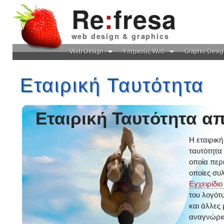
Re
:
fresa
web design & graphics
Web Design
Υπηρεσίες Web
Graphic Desig
Εταιρική Ταυτότητα
Εταιρική Ταυτότητα α
Η εταιρική
ταυτότητα
οποία περ
οποίες συ
Εγχειρίδιο
του λογότ
και άλλες 
αναγνώρισ