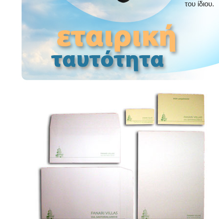
του ίδιου.